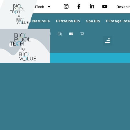
BioValue BioPoolTech
Devenir
Piscine Naturelle
Filtration Bio
Spa Bio
Pilotage Inte