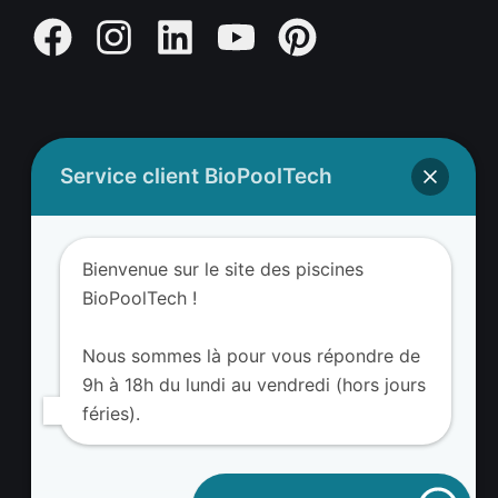
Service client BioPoolTech
Adresse BioValue BioPoolTech
BioValue BioPoolTech
Bienvenue sur le site des piscines
Avenue Louis Philibert
BioPoolTech !
13290 Aix-en-Provence – France
Tel. (+33) 09 8008 3650
Nous sommes là pour vous répondre de
9h à 18h du lundi au vendredi (hors jours
féries).