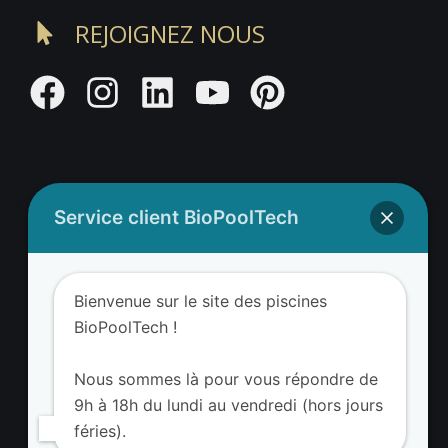
REJOIGNEZ NOUS
Service client BioPoolTech
Adresse BioValue BioPoolTech
BioValue BioPoolTech
Bienvenue sur le site des piscines
Avenue Louis Philibert
BioPoolTech !
13290 Aix-en-Provence – France
Tel. (+33) 09 8008 3650
Nous sommes là pour vous répondre de
9h à 18h du lundi au vendredi (hors jours
féries).