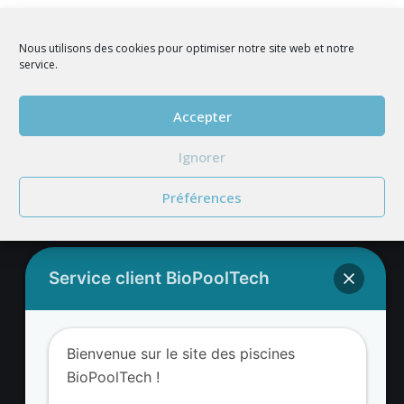
Nous utilisons des cookies pour optimiser notre site web et notre
service.
Accepter
REJOIGNEZ NOUS
Ignorer
Préférences
Service client BioPoolTech
Adresse BioValue BioPoolTech
Bienvenue sur le site des piscines
BioValue BioPoolTech
BioPoolTech !
Avenue Louis Philibert