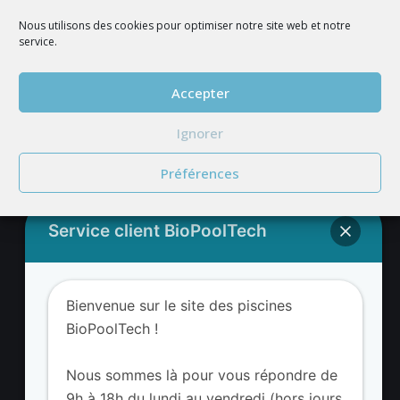
Nous utilisons des cookies pour optimiser notre site web et notre
service.
REJOIGNEZ NOUS
Accepter
Ignorer
Préférences
Service client BioPoolTech
Adresse BioValue BioPoolTech
Bienvenue sur le site des piscines
BioValue BioPoolTech
BioPoolTech !
Avenue Louis Philibert
13290 Aix-en-Provence – France
Nous sommes là pour vous répondre de
Tel. (+33) 09 8008 3650
9h à 18h du lundi au vendredi (hors jours