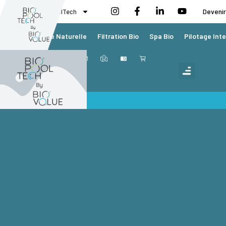
BioValue BioPoolTech
Devenir
Piscine Naturelle
Filtration Bio
Spa Bio
Pilotage Inte