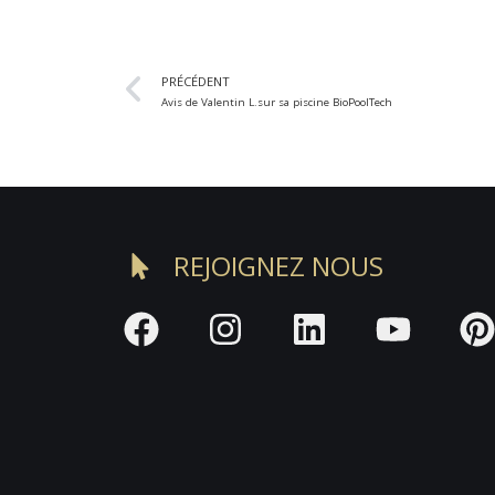
PRÉCÉDENT
Avis de Valentin L.sur sa piscine BioPoolTech
REJOIGNEZ NOUS