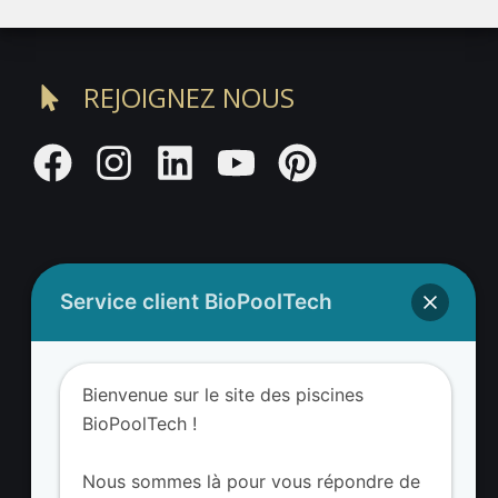
REJOIGNEZ NOUS
Service client BioPoolTech
Adresse BioValue BioPoolTech
BioValue BioPoolTech
Bienvenue sur le site des piscines
Avenue Louis Philibert
BioPoolTech !
13290 Aix-en-Provence – France
Tel. (+33) 09 8008 3650
Nous sommes là pour vous répondre de