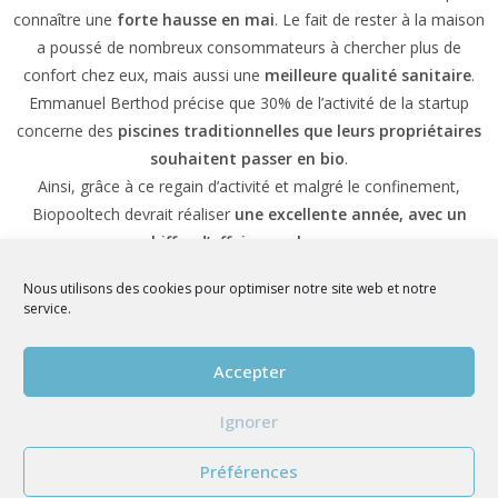
connaître une
forte hausse en mai
. Le fait de rester à la maison
a poussé de nombreux consommateurs à chercher plus de
confort chez eux, mais aussi une
meilleure qualité sanitaire
.
Emmanuel Berthod précise que 30% de l’activité de la startup
concerne des
piscines traditionnelles que leurs propriétaires
souhaitent passer en bio
.
Ainsi, grâce à ce regain d’activité et malgré le confinement,
Biopooltech devrait réaliser
une excellente année, avec un
chiffre d’affaires en hausse
.
Source :
https://www.guide-piscine.fr/
Nous utilisons des cookies pour optimiser notre site web et notre
Publié le 3 août 2020
service.
PRÉCÉDENT
SUIVANT
Accepter
Prix BIOPOOLTECH spécial salon Vivre Côté Sud
L’alliance de l’écologie et de la technologie
Ignorer
Préférences