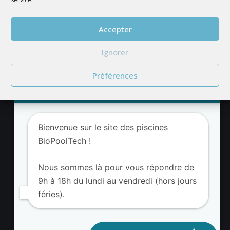
REJOIGNEZ NOUS
Accepter
Ignorer
Préférences
Service client BioPoolTech
Adresse BioValue BioPoolTech
Bienvenue sur le site des piscines
BioValue BioPoolTech
BioPoolTech !
Avenue Louis Philibert
13290 Aix-en-Provence – France
Nous sommes là pour vous répondre de
Tel. (+33) 09 8008 3650
9h à 18h du lundi au vendredi (hors jours
féries).