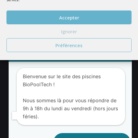
REJOIGNEZ NOUS
Accepter
Ignorer
Préférences
Service client BioPoolTech
Adresse BioValue BioPoolTech
Bienvenue sur le site des piscines
BioValue BioPoolTech
BioPoolTech !
Avenue Louis Philibert
13290 Aix-en-Provence – France
Nous sommes là pour vous répondre de
Tel. (+33) 09 8008 3650
9h à 18h du lundi au vendredi (hors jours
féries).