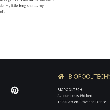
ude. My little feng shui …. my
l”.
BIOPOOLTECH'
BIOPOOLTECH
Avenue Louis Philibert
13290 Aix-en-Provence France