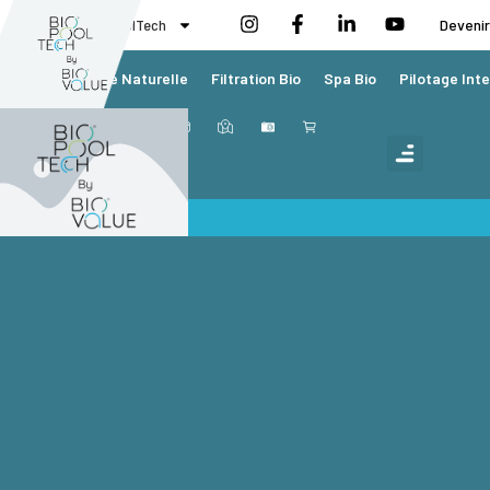
BioValue BioPoolTech
Devenir
Piscine Naturelle
Filtration Bio
Spa Bio
Pilotage Inte