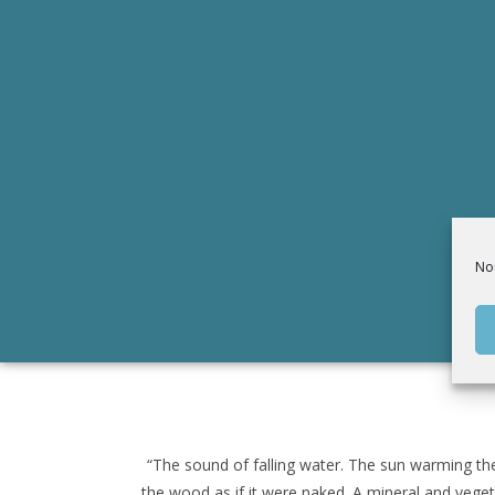
Nou
“The sound of falling water. The sun warming th
the wood as if it were naked. A mineral and veget