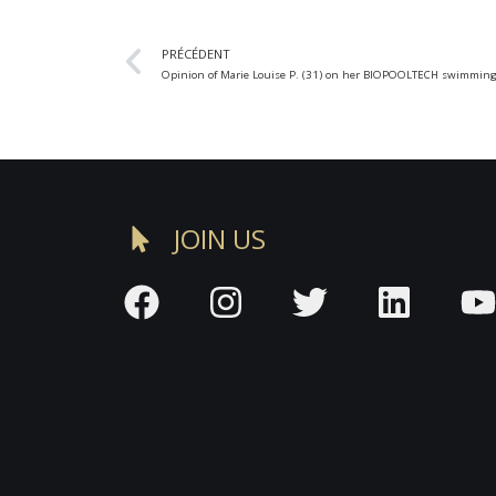
PRÉCÉDENT
Opinion of Marie Louise P. (31) on her BIOPOOLTECH swimming
JOIN US