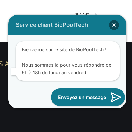
SUIVANT
Opinion of Cyril RC. on his BIOPOOLTECH swimming pool
Service client BioPoolTech
Bienvenue sur le site de BioPoolTech !
S ADDRESS
Nous sommes là pour vous répondre de
9h à 18h du lundi au vendredi.
Envoyez un message