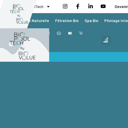
BioValue BioPoolTech
Devenir
Piscine Naturelle
Filtration Bio
Spa Bio
Pilotage Inte