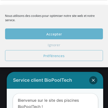
Envoyer
Nous utilisons des cookies pour optimiser notre site web et notre
service.
Accepter
REJOIGNEZ NOUS
Ignorer
Préférences
Service client BioPoolTech
Adresse BioValue BioPoolTech
Bienvenue sur le site des piscines
BioValue BioPoolTech
BioPoolTech !