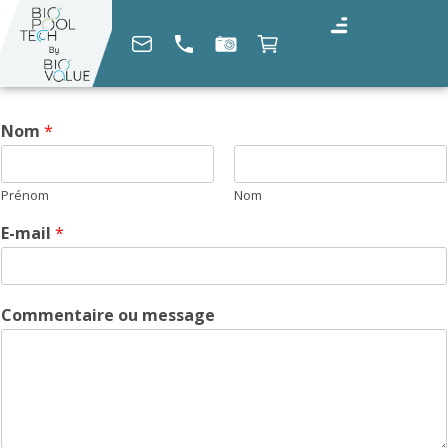
E
Nom
*
-
m
a
Prénom
Nom
i
l
E-mail
*
*
*
Commentaire ou message