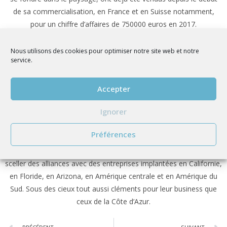
de sa commercialisation, en France et en Suisse notamment,
pour un chiffre d’affaires de 750000 euros en 2017.
Cette année, Bio Pool Tech vise une croissance à deux chiffres.
La PME de cinq salariés ambitionne de distribuer ses nouvelles
Nous utilisons des cookies pour optimiser notre site web et notre
service.
piscines connectées via son propre réseau de franchise, en se
concentrant tout d’abord sur le sud de la France. Elle distribue
également à part son système de filtration et sa solution de
Accepter
commande à distance.
Ignorer
Mais ce terrain de chasse ne lui suffit pas. À Las Vegas, où la
start-up se flatte d’avoir éveillé l’intérêt des équipes de Nest, la
Préférences
branche domotique de Google, une centaine de contacts ont été
noués. Pour partir à la conquête du monde, les Aixois cherchent à
sceller des alliances avec des entreprises implantées en Californie,
en Floride, en Arizona, en Amérique centrale et en Amérique du
Sud. Sous des cieux tout aussi cléments pour leur business que
ceux de la Côte d’Azur.