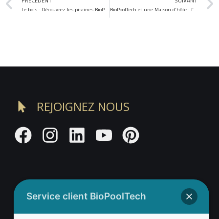
PRÉCÉDENT
SUIVANT
Le bois : Découvrez les piscines BioPoolTech
BioPoolTech et une Maison d’hôte : l’enthousiasme d’une piscine écologique
REJOIGNEZ NOUS
Service client BioPoolTech
Adresse BioValue BioPoolTech