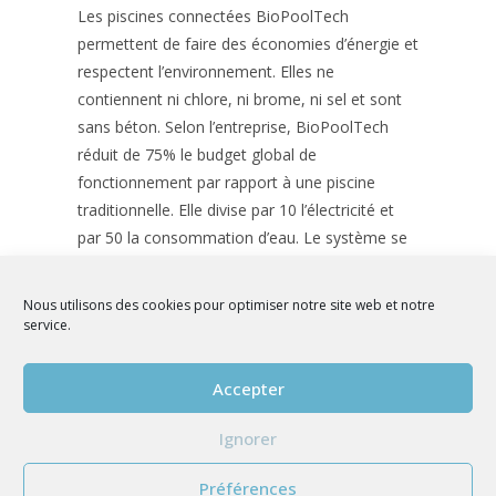
Les piscines connectées BioPoolTech
permettent de faire des économies d’énergie et
respectent l’environnement. Elles ne
contiennent ni chlore, ni brome, ni sel et sont
sans béton. Selon l’entreprise, BioPoolTech
réduit de 75% le budget global de
fonctionnement par rapport à une piscine
traditionnelle. Elle divise par 10 l’électricité et
par 50 la consommation d’eau. Le système se
compose d’une filtration biologique et
écologique nommée BioFilter Solution qui
Nous utilisons des cookies pour optimiser notre site web et notre
permet d’assainir l’eau. Il réduit et transforme
service.
les matières organiques par biodégradation, ce
qui réduit la fréquence de rinçage du filtre sans
Accepter
utiliser aucun produit chimique.
Ignorer
Source :
https://www.maisonetenergie.info/biopoolsafe-
Préférences