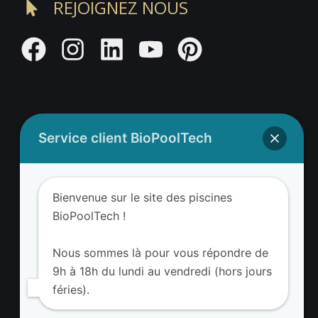
REJOIGNEZ NOUS
Service client BioPoolTech
Adresse BioValue BioPoolTech
BioValue BioPoolTech
Bienvenue sur le site des piscines
Avenue Louis Philibert
BioPoolTech !
13290 Aix-en-Provence – France
Tel. (+33) 09 8008 3650
Nous sommes là pour vous répondre de
9h à 18h du lundi au vendredi (hors jours
féries).