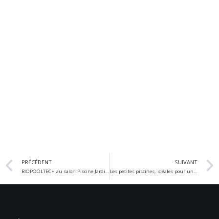
PRÉCÉDENT
SUIVANT
BIOPOOLTECH au salon Piscine Jardin et rénovation du 3 au 6 mars à Marseille
Les petites piscines, idéales pour un petit jardin !