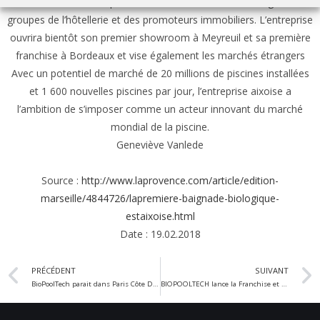
Créée en 2016, Biopooltech a des contacts avec des grands
groupes de l’hôtellerie et des promoteurs immobiliers. L’entreprise
ouvrira bientôt son premier showroom à Meyreuil et sa première
franchise à Bordeaux et vise également les marchés étrangers
Avec un potentiel de marché de 20 millions de piscines installées
et 1 600 nouvelles piscines par jour, l’entreprise aixoise a
l’ambition de s’imposer comme un acteur innovant du marché
mondial de la piscine.
Geneviève Vanlede
Source :
http://www.laprovence.com/article/edition-
marseille/4844726/lapremiere-baignade-biologique-
estaixoise.html
Date : 19.02.2018
PRÉCÉDENT
SUIVANT
BioPoolTech parait dans Paris Côte D’Azur
BIOPOOLTECH lance la Franchise et vient à vous pour le Salon de la Franchise de Paris