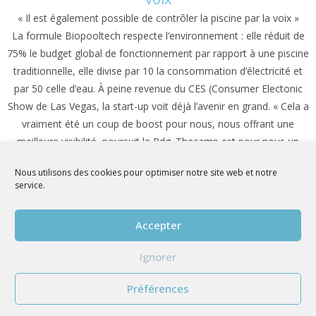
« Il est également possible de contrôler la piscine par la voix »
La formule Biopooltech respecte l’environnement : elle réduit de
75% le budget global de fonctionnement par rapport à une piscine
traditionnelle, elle divise par 10 la consommation d’électricité et
par 50 celle d’eau. À peine revenue du CES (Consumer Electonic
Show de Las Vegas, la start-up voit déjà l’avenir en grand. « Cela a
vraiment été un coup de boost pour nous, nous offrant une
meilleure visibilité, poursuit le Pdg. Thecamp est pour nous un
chantier pilote. C’est un démonstrateur. On a déjà équipés des
Nous utilisons des cookies pour optimiser notre site web et notre
résidences, des gîtes ou des chambres d’hôtes. Nous avons
service.
réalisé un pas de plus sur la technique. Nos systèmes de filtration
ont encore évolué. »
Accepter
L’autre innovation, c’est bien sûr Biopoolsafe,l’application qui
permet de déléguer le contrôle de la piscine via un pilotage
Ignorer
intelligent. Son petit plus ? « Il est également possible de contrôler
la piscine par la voix. Bien pratique quand on a les mains
Préférences
mouillées ! »