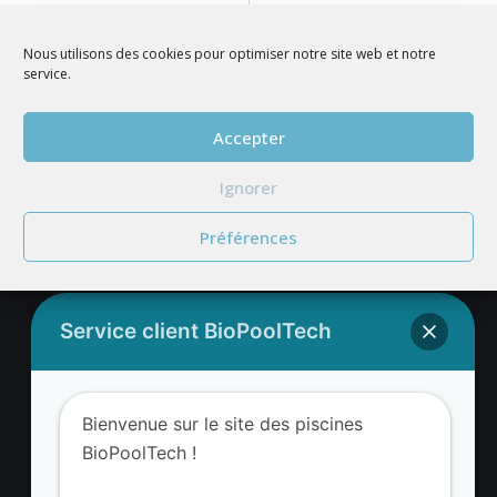
PRÉCÉDENT
SUIVANT
Foire de Moulins du 3 au 12 février 2023
Salon Piscine et Jardin Marseille du 3 au 6 mars 2023
Nous utilisons des cookies pour optimiser notre site web et notre
service.
Accepter
REJOIGNEZ NOUS
Ignorer
Préférences
Service client BioPoolTech
Adresse BioValue BioPoolTech
Bienvenue sur le site des piscines
BioValue BioPoolTech
BioPoolTech !
Avenue Louis Philibert
13290 Aix-en-Provence – France