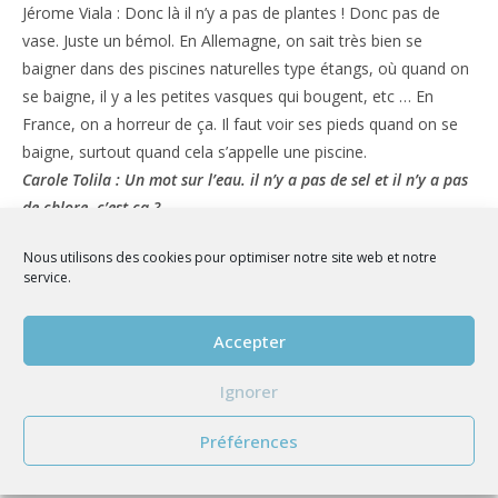
Jérome Viala : Donc là il n’y a pas de plantes ! Donc pas de
vase. Juste un bémol. En Allemagne, on sait très bien se
baigner dans des piscines naturelles type étangs, où quand on
se baigne, il y a les petites vasques qui bougent, etc … En
France, on a horreur de ça. Il faut voir ses pieds quand on se
baigne, surtout quand cela s’appelle une piscine.
Carole Tolila : Un mot sur l’eau. il n’y a pas de sel et il n’y a pas
de chlore, c’est ça ?
Jérome Viala : Il n’y a pas de chlore, il n’y a pas de sel. Parce
Nous utilisons des cookies pour optimiser notre site web et notre
que si on mettait du chlore ou du sel, on tuerait les bactéries
service.
qui filtrent. Parce que les bactéries sont à la fois dans l’eau de
baignade, mais elles circulent également et tous les jours, elles
Accepter
sont injectées dans un filtre. Donc en fait, vous vous baignez
déjà dans un lieu naturel, comme ci vous vous baignez dans
Ignorer
un lac.
Carole Tolila : Alors, on parlait tout à l’heure d’électricité et de
Préférences
système de filtration. Combien ça consomme une piscine
comme ça ?