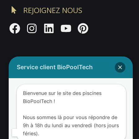
REJOIGNEZ NOUS
Service client BioPoolTech
Adresse BioValue BioPoolTech
BioValue BioPoolTech
Bienvenue sur le site des piscines
Avenue Louis Philibert
BioPoolTech !
13290 Aix-en-Provence – France
Tel. (+33) 09 8008 3650
Nous sommes là pour vous répondre de
9h à 18h du lundi au vendredi (hors jours
féries).