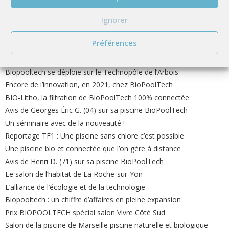
Avis de Maxime O. sur sa piscine BioPoolTech
Ignorer
BioLitho, le nouveau système de filtration qui transforme toute
les piscines chimiques en piscines écologiques et connectées
Préférences
BioPoolTech, une filtration biologique pour des piscines plus
écologiques
Biopooltech se déploie sur le Technopôle de l’Arbois
Encore de l’innovation, en 2021, chez BioPoolTech
BIO-Litho, la filtration de BioPoolTech 100% connectée
Avis de Georges Éric G. (04) sur sa piscine BioPoolTech
Un séminaire avec de la nouveauté !
Reportage TF1 : Une piscine sans chlore c’est possible
Une piscine bio et connectée que l’on gère à distance
Avis de Henri D. (71) sur sa piscine BioPoolTech
Le salon de l’habitat de La Roche-sur-Yon
L’alliance de l’écologie et de la technologie
Biopooltech : un chiffre d’affaires en pleine expansion
Prix BIOPOOLTECH spécial salon Vivre Côté Sud
Salon de la piscine de Marseille piscine naturelle et biologique