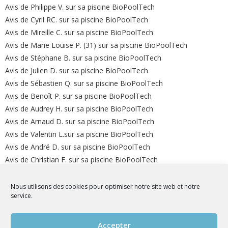
Avis de Philippe V. sur sa piscine BioPoolTech
Avis de Cyril RC. sur sa piscine BioPoolTech
Avis de Mireille C. sur sa piscine BioPoolTech
Avis de Marie Louise P. (31) sur sa piscine BioPoolTech
Avis de Stéphane B. sur sa piscine BioPoolTech
Avis de Julien D. sur sa piscine BioPoolTech
Avis de Sébastien Q. sur sa piscine BioPoolTech
Avis de Benoît P. sur sa piscine BioPoolTech
Avis de Audrey H. sur sa piscine BioPoolTech
Avis de Arnaud D. sur sa piscine BioPoolTech
Avis de Valentin L.sur sa piscine BioPoolTech
Avis de André D. sur sa piscine BioPoolTech
Avis de Christian F. sur sa piscine BioPoolTech
Avis de Michel R. sur sa piscine BioPoolTech
Avis de Isabelle M. sur sa piscine BioPoolTech
Nous utilisons des cookies pour optimiser notre site web et notre
service.
Avis de Bertha B. sur sa piscine BioPoolTech
L’été approche à grand pas ! Équipez vous d’une piscine
Biopooltech.
Accepter