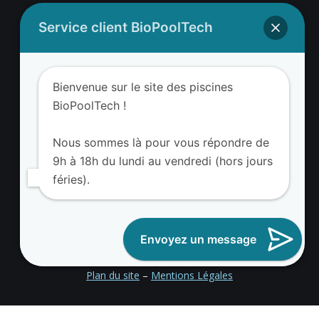
Service client BioPoolTech
Adresse BioValue BioPoolTech
BioValue BioPoolTech
Bienvenue sur le site des piscines
Avenue Louis Philibert
BioPoolTech !
13290 Aix-en-Provence – France
Tel. (+33) 09 8008 3650
Nous sommes là pour vous répondre de
9h à 18h du lundi au vendredi (hors jours
féries).
Envoyez un message
Devenir partenaire BioValue BioPoolTech
Plan du site
–
Mentions Légales