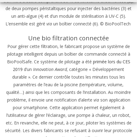
d’un filtre à sable comprenant 50 % de lithotame ensemencée (2),
de deux pompes péristaltiques pour injecter des bactéries (3) et
un anti-algue (4) et d’un module de stérilisation à UV-C (5).
L’ensemble est géré
via
un boîtier connecté (6). © BioPoolTech
Une bio filtration connectée
Pour gérer cette filtration, le fabricant propose un système de
pilotage intelligent depuis un boîtier de commande connecté à
BioPoolSafe. Ce système de pilotage a été
primée lors du CES
2019
d’un
Innovation Award,
catégorie « Développement
durable ». Ce dernier contrôle toutes les minutes tous les
paramètres de l’eau de la piscine (température, volume,
qualité…) ainsi que les composants de l’installation. Au moindre
problème, il envoie une notification d’alerte
via
son application
pour smartphone. Cette application permet également à
l’utilisateur de gérer l’éclairage, une pompe à chaleur, un robot,
etc. En revanche, elle ne peut, à ce jour, piloter les systèmes de
sécurité. Les divers fabricants se refusant à ouvrir leur protocole