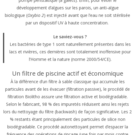
pompe péristaltique (à galets). Enfin, pour éviter le
développement d’algues sur les parois, un anti-algue
biologique (
Oxybio 2
) est injecté avant que l’eau ne soit stérilisée
par un dispositif UV à haute concentration.
Le saviez-vous ?
Les bactéries de type 1 sont naturellement présentes dans les
lacs et rivières, ces dernières sont totalement inoffensive pour
l’Homme et la nature (norme 2000/54/CE).
Un filtre de piscine actif et économique
À la différence d’un filtre à sable classique qui accumule les
particules avant de les évacuer (filtration passive), le procédé de
filtration Biolitho assure une filtration active et biodégradable.
Selon le fabricant, 98 % des impuretés réduisent ainsi les rejets
lors du nettoyage du filtre (backwash) de façon significative. Les 2
% restants étant principalement des particules de silice non
biodégradable. Ce procédé autonettoyant permet d’espacer la
fréquence des opérations de rinçage (une fois par mois contre