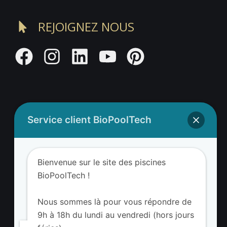
REJOIGNEZ NOUS
Service client BioPoolTech
Adresse BioValue BioPoolTech
BioValue BioPoolTech
Bienvenue sur le site des piscines
Avenue Louis Philibert
BioPoolTech !
13290 Aix-en-Provence – France
Tel. (+33) 09 8008 3650
Nous sommes là pour vous répondre de
9h à 18h du lundi au vendredi (hors jours