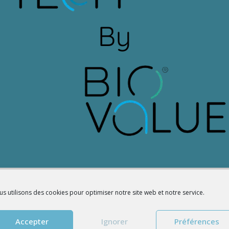
s utilisons des cookies pour optimiser notre site web et notre service.
r ses bureaux sur le technopôle de l’Arbois, à Aix. Un transfert qui a
de Las Vegas en 2019, cette startup spécialiste des piscines bio et co
Accepter
Ignorer
Préférences