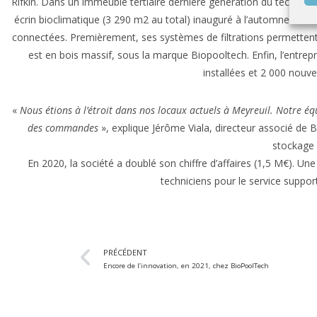
Rifkin. Dans un immeuble tertiaire dernière génération du techno
écrin bioclimatique (3 290 m2 au total) inauguré à l’automne 2019
connectées. Premièrement, ses systèmes de filtrations permettent d
est en bois massif, sous la marque Biopooltech. Enfin, l’entrep
installées et 2 000 nouve
«
Nous étions à l’étroit dans nos locaux actuels à Meyreuil. Notre éq
des commandes
», explique Jérôme Viala, directeur associé de
stockage 
En 2020, la société a doublé son chiffre d’affaires (1,5 M€). Un
techniciens pour le service support
PRÉCÉDENT
Encore de l’innovation, en 2021, chez BioPoolTech