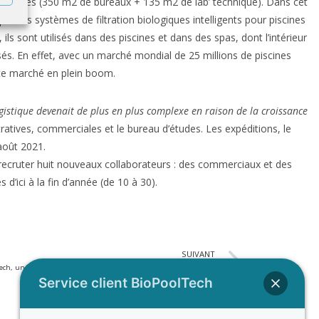
s carrés (350 m2 de bureaux + 135 m2 de lab’ technique). Dans cet
 des systèmes de filtration biologiques intelligents pour piscines
 sont utilisés dans des piscines et dans des spas, dont l’intérieur
sés. En effet, avec un marché mondial de 25 millions de piscines
r ce marché en plein boom.
ogistique devenait de plus en plus complexe en raison de la croissance
atives, commerciales et le bureau d’études. Les expéditions, le
août 2021.
va recruter huit nouveaux collaborateurs : des commerciaux et des
d’ici à la fin d’année (de 10 à 30).
SUIVANT
ech, une filtration biologique pour des piscines plus écologiques
Service client BioPoolTech