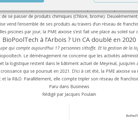
pôle aixois. Le 15 mars, ses 17 salariés ont emménagé dans 485 mètre
. Créée en 2016 par Emmanuel Berthod, Biopooltech conçoit et fabrique
e se passer de produits chimiques (Chlore, brome). Deuxièmement, ils
rise vend l’ensemble de ses produits au travers d’un réseau de franchi
lles piscines par jour, la PME aixoise s’est fait une place au soleil su
BioPoolTech à l’Arbois ? Un CA doublé en 2020
uipe qui compte aujourd’hui 17 personnes s’étoffe. Et la gestion de la l
 Biopooltech. Le déménagement ne concerne que les activités administr
et la logistique restent dans le bâtiment actuel de Meyreuil, jusqu’en 
e croissance qui se poursuit en 2021. D’ici à cet été, la PME aixoise 
 et la R&D. Parallèlement, elle compte tripler son réseau de franchises 
Paru dans Businews
Rédigé par Jacques Poulain
BioPoolT