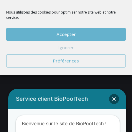
Nous utilisons des cookies pour optimiser notre site web et notre
service.
Accepter
REJOIGNEZ NOUS
Ignorer
Préférences
Adresse BioValue BioPoolTech
Service client BioPoolTech
BioValue BioPoolTech
Avenue Louis Philibert
Bienvenue sur le site de BioPoolTech !
13290 Aix-en-Provence – France