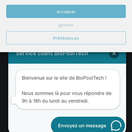
Accepter
Ignorer
Préférences
Adresse BioValue BioPoolTech
Service client BioPoolTech
BioValue BioPoolTech
Avenue Louis Philibert
Bienvenue sur le site de BioPoolTech !
13290 Aix-en-Provence – France
Tel. (+33) 09 8008 3650
Nous sommes là pour vous répondre de
9h à 18h du lundi au vendredi.
Envoyez un message